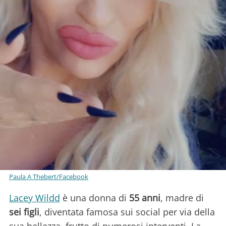
Paula A Thebert/Facebook
Lacey Wildd
è una donna di
55 anni
, madre di
sei figli
, diventata famosa sui social per via della