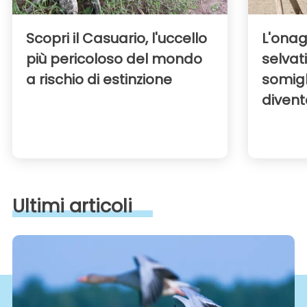
Scopri il Casuario, l'uccello
L'onagr
più pericoloso del mondo
selvat
a rischio di estinzione
somigl
divent
Ultimi articoli