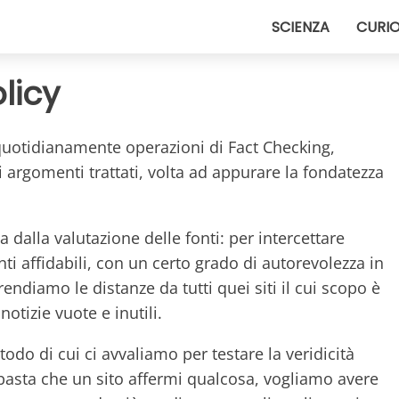
SCIENZA
CURIO
licy
quotidianamente operazioni di Fact Checking,
li argomenti trattati, volta ad appurare la fondatezza
ia dalla valutazione delle fonti: per intercettare
nti affidabili, con un certo grado di autorevolezza in
rendiamo le distanze da tutti quei siti il cui scopo è
otizie vuote e inutili.
etodo di cui ci avvaliamo per testare la veridicità
 basta che un sito affermi qualcosa, vogliamo avere