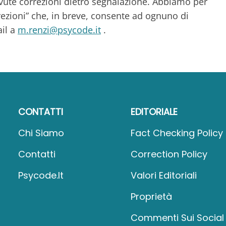
dovute correzioni dietro segnalazione. Abbiamo per
rrezioni” che, in breve, consente ad ognuno di
il a
m.renzi@psycode.it
.
CONTATTI
EDITORIALE
Chi Siamo
Fact Checking Policy
Contatti
Correction Policy
Psycode.it
Valori Editoriali
Proprietà
Commenti Sui Social