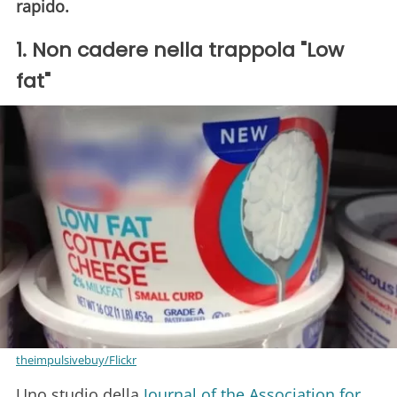
rapido.
1. Non cadere nella trappola "Low
fat"
theimpulsivebuy/Flickr
Uno studio della
Journal of the Association for