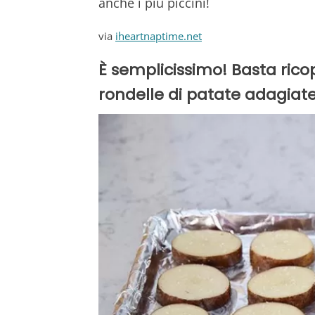
anche i più piccini!
via
iheartnaptime.net
È semplicissimo! Basta rico
rondelle di patate adagiat