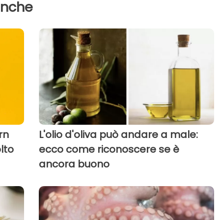
anche
rn
L'olio d'oliva può andare a male:
lto
ecco come riconoscere se è
ancora buono