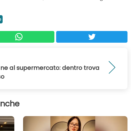
e
ne al supermercato: dentro trova
so
anche