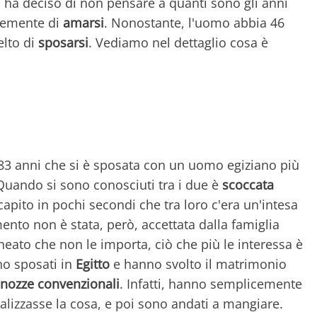
 ha deciso di non pensare a quanti sono gli anni
cemente di
amarsi
. Nonostante, l'uomo abbia 46
elto di
sposarsi
. Vediamo nel dettaglio cosa è
83 anni che si è sposata con un uomo egiziano più
Quando si sono conosciuti tra i due è
scoccata
capito in pochi secondi che tra loro c'era un'intesa
mento non è stata, però, accettata dalla famiglia
neato che non le importa, ciò che più le interessa è
no sposati in
Egitto
e hanno svolto il matrimonio
nozze convenzionali
. Infatti, hanno semplicemente
ializzasse la cosa, e poi sono andati a mangiare.