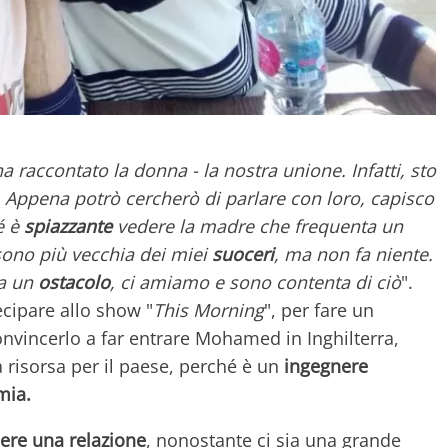
ha raccontato la donna - la nostra unione. Infatti, sto
o. Appena potrò cercherò di parlare con loro, capisco
é è
spiazzante
vedere la madre che frequenta un
sono più vecchia dei miei
suoceri
, ma non fa niente.
ia un
ostacolo
, ci amiamo e sono contenta di ciò
".
ecipare allo show "
This Morning
", per fare un
onvincerlo a far entrare Mohamed in Inghilterra,
 risorsa per il paese, perché è un
ingegnere
mia.
ere una relazione
, nonostante ci sia una grande