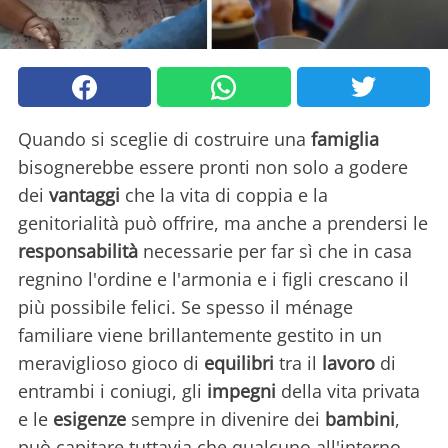
Quando si sceglie di costruire una
famiglia
bisognerebbe essere pronti non solo a godere
dei
vantaggi
che la vita di coppia e la
genitorialità può offrire, ma anche a prendersi le
responsabilità
necessarie per far sì che in casa
regnino l'ordine e l'armonia e i figli crescano il
più possibile felici. Se spesso il ménage
familiare viene brillantemente gestito in un
meraviglioso gioco di
equilibri
tra il
lavoro
di
entrambi i coniugi, gli
impegni
della vita privata
e le
esigenze
sempre in divenire dei
bambini
,
può capitare tuttavia che qualcuno all'interno