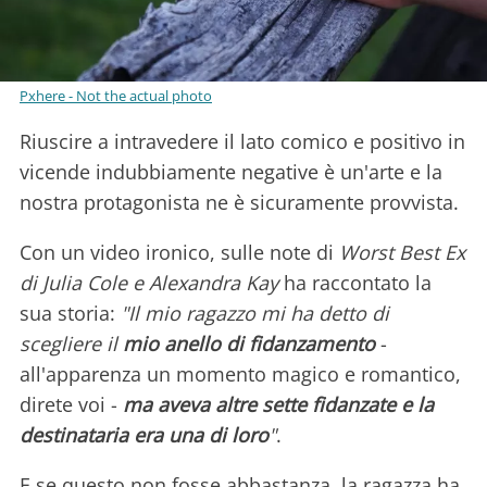
Pxhere - Not the actual photo
Riuscire a intravedere il lato comico e positivo in
vicende indubbiamente negative è un'arte e la
nostra protagonista ne è sicuramente provvista.
Con un video ironico, sulle note di
Worst Best Ex
di Julia Cole e Alexandra Kay
ha raccontato la
sua storia:
"Il mio ragazzo mi ha detto di
scegliere il
mio anello di fidanzamento
-
all'apparenza un momento magico e romantico,
direte voi -
ma aveva altre sette fidanzate e la
destinataria era una di loro
"
.
E se questo non fosse abbastanza, la ragazza ha