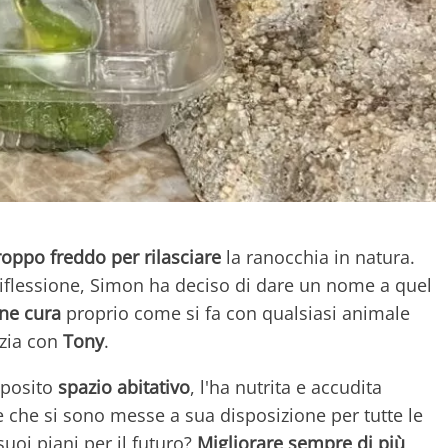
roppo freddo per rilasciare
la ranocchia in natura.
iflessione, Simon ha deciso di dare un nome a quel
ne cura
proprio come si fa con qualsiasi animale
izia con
Tony
.
pposito
spazio abitativo
, l'ha nutrita e accudita
 che si sono messe a sua disposizione per tutte le
suoi piani per il futuro?
Migliorare sempre di più