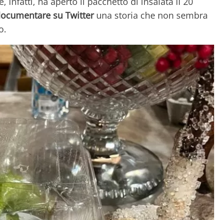
e, infatti, ha aperto il pacchetto di insalata il 20
ocumentare su Twitter
una storia che non sembra
o.