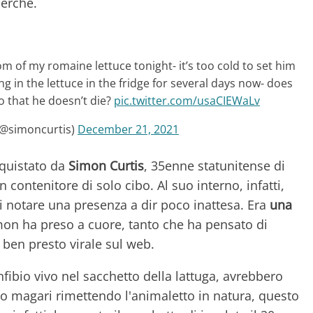
perché.
tom of my romaine lettuce tonight- it’s too cold to set him
ng in the lettuce in the fridge for several days now- does
 that he doesn’t die?
pic.twitter.com/usaCIEWaLv
(@simoncurtis)
December 21, 2021
cquistato da
Simon Curtis
, 35enne statunitense di
 contenitore di solo cibo. Al suo interno, infatti,
 notare una presenza a dir poco inattesa. Era
una
mon ha preso a cuore, tanto che ha pensato di
 ben presto virale sul web.
anfibio vivo nel sacchetto della lattuga, avrebbero
o magari rimettendo l'animaletto in natura, questo