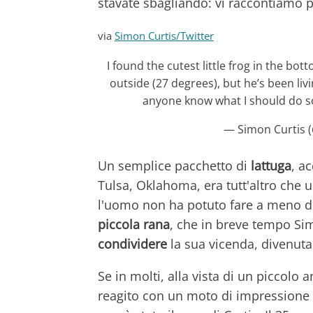
stavate sbagliando: vi raccontiamo 
via
Simon Curtis/Twitter
I found the cutest little frog in the bot
outside (27 degrees), but he’s been livi
anyone know what I should do so
— Simon Curtis 
Un semplice pacchetto di
lattuga
, a
Tulsa, Oklahoma, era tutt'altro che un
l'uomo non ha potuto fare a meno di
piccola rana
, che in breve tempo Si
condividere
la sua vicenda, divenuta
Se in molti, alla vista di un piccolo 
reagito con un moto di impressione 