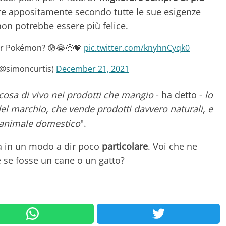
are appositamente secondo tutte le sue esigenze
non potrebbe essere più felice.
rter Pokémon? 😰😭🥺💖
pic.twitter.com/knyhnCyqk0
(@simoncurtis)
December 21, 2021
cosa di vivo nei prodotti che mangio
- ha detto -
lo
l marchio, che vende prodotti davvero naturali, e
 animale domestico
".
a in un modo a dir poco
particolare
. Voi che ne
 se fosse un cane o un gatto?