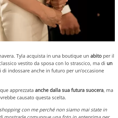
mavera. Tyla acquista in una boutique un
abito
per il
classico vestito da sposa con lo strascico, ma di
un
 di indossare anche in futuro per un’occasione
tique apprezzata
anche dalla sua futura suocera
, ma
rebbe causato questa scelta.
 shopping con me perché non siamo mai state in
i mostrarle comunque una foto in anteprima per