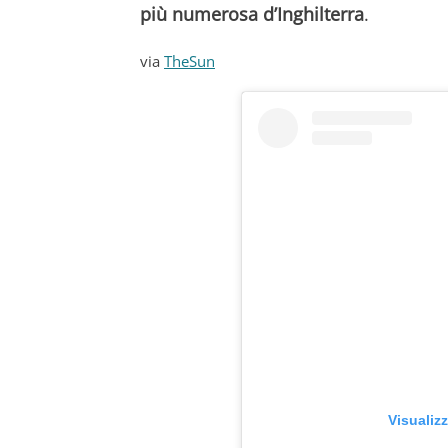
più numerosa d’Inghilterra
.
via
TheSun
Visualiz