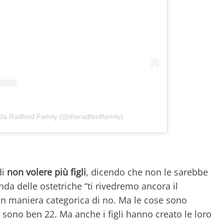
 da Radford Family (@theradfordfamily)
di
non volere più figli
, dicendo che non le sarebbe
da delle ostetriche “ti rivedremo ancora il
in maniera categorica di no. Ma le cose sono
 sono ben 22. Ma anche i figli hanno creato le loro