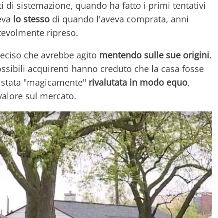
ti di sistemazione, quando ha fatto i primi tentativi
leva
lo stesso
di quando l'aveva comprata, anni
tevolmente ripreso.
deciso che avrebbe agito
mentendo
sulle sue origini
.
ossibili acquirenti hanno creduto che la casa fosse
è stata "magicamente"
rivalutata in modo equo
,
valore sul mercato.