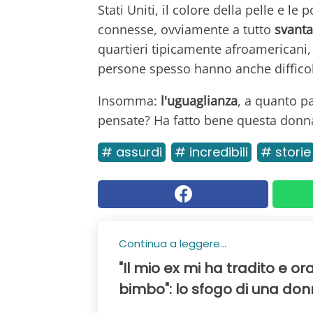
Stati Uniti, il colore della pelle e l
connesse, ovviamente a tutto
svanta
quartieri tipicamente afroamericani, 
persone spesso hanno anche difficol
Insomma:
l'uguaglianza
, a quanto pa
pensate? Ha fatto bene questa donna
# assurdi
# incredibili
# storie
Continua a leggere...
"Il mio ex mi ha tradito e or
bimbo": lo sfogo di una do