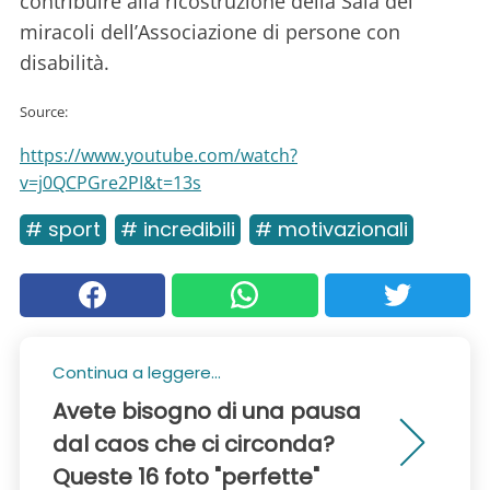
contribuire alla ricostruzione della Sala dei
miracoli dell’Associazione di persone con
disabilità.
Source:
https://www.youtube.com/watch?
v=j0QCPGre2PI&t=13s
# sport
# incredibili
# motivazionali
Continua a leggere...
Avete bisogno di una pausa
dal caos che ci circonda?
Queste 16 foto "perfette"