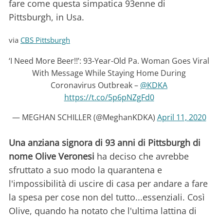
fare come questa simpatica 93enne di
Pittsburgh, in Usa.
via
CBS Pittsburgh
‘I Need More Beer!!’: 93-Year-Old Pa. Woman Goes Viral
With Message While Staying Home During
Coronavirus Outbreak – ⁦
@KDKA
https://t.co/5p6pNZgFd0
— MEGHAN SCHILLER (@MeghanKDKA)
April 11, 2020
Una anziana signora di 93 anni di Pittsburgh di
nome Olive Veronesi
ha deciso che avrebbe
sfruttato a suo modo la quarantena e
l'impossibilità di uscire di casa per andare a fare
la spesa per cose non del tutto...essenziali. Così
Olive, quando ha notato che l'ultima lattina di