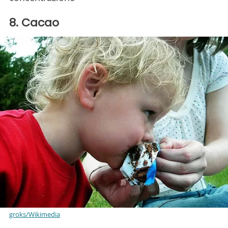
8. Cacao
groks/Wikimedia