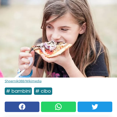
Shpernik088/Wikimedia
# bambini
# cibo