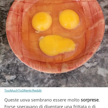
TooMuchToDRenk/Reddit
Queste uova sembrano essere molto
sorprese
.
Forse speravano di diventare una frittata o di