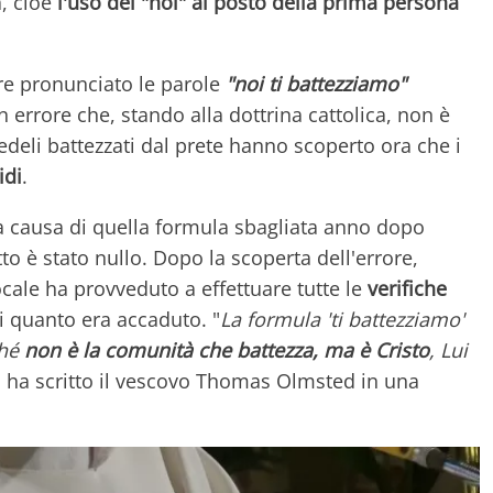
, cioè
l'uso del "noi" al posto della prima persona
re pronunciato le parole
"noi ti battezziamo"
n errore che, stando alla dottrina cattolica, non è
fedeli battezzati dal prete hanno scoperto ora che i
idi
.
 causa di quella formula sbagliata anno dopo
o è stato nullo. Dopo la scoperta dell'errore,
ocale ha provveduto a effettuare tutte le
verifiche
di quanto era accaduto. "
La formula 'ti battezziamo'
ché
non è la comunità che battezza, ma è Cristo
, Lui
" ha scritto il vescovo Thomas Olmsted in una