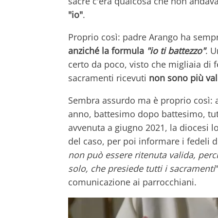
sacre c'era qualcosa che non andava
"io"
.
Proprio così: padre Arango ha semp
anziché la formula
"io ti battezzo"
. U
certo da poco, visto che migliaia di 
sacramenti ricevuti
non sono più val
Sembra assurdo ma è proprio così: a
anno, battesimo dopo battesimo, tutt
avvenuta a giugno 2021, la diocesi l
del caso, per poi informare i fedeli 
non può essere ritenuta valida, per
solo, che presiede tutti i sacramenti
comunicazione ai parrocchiani.