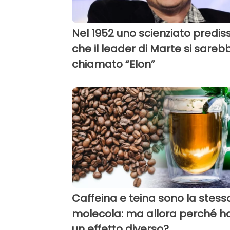
Nel 1952 uno scienziato predis
che il leader di Marte si sareb
chiamato “Elon”
Caffeina e teina sono la stess
molecola: ma allora perché 
un effetto diverso?