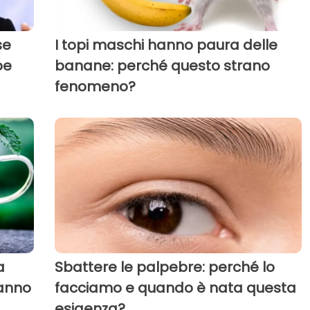
se
I topi maschi hanno paura delle
be
banane: perché questo strano
fenomeno?
a
Sbattere le palpebre: perché lo
hanno
facciamo e quando è nata questa
esigenza?