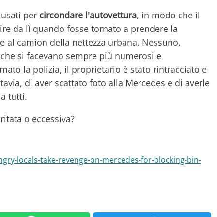
 usati per
circondare l'autovettura
, in modo che il
rtire da lì quando fosse tornato a prendere la
te al camion della nettezza urbana. Nessuno,
fiuti che si facevano sempre più numerosi e
to la polizia, il proprietario è stato rintracciato e
avia, di aver scattato foto alla Mercedes e di averle
a tutti.
itata o eccessiva?
gry-locals-take-revenge-on-mercedes-for-blocking-bin-