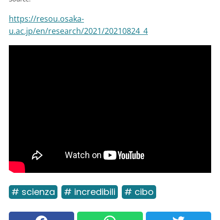
https://resou.osaka-
u.ac.jp/en/research/2021/20210824_4
# scienza
# incredibili
# cibo