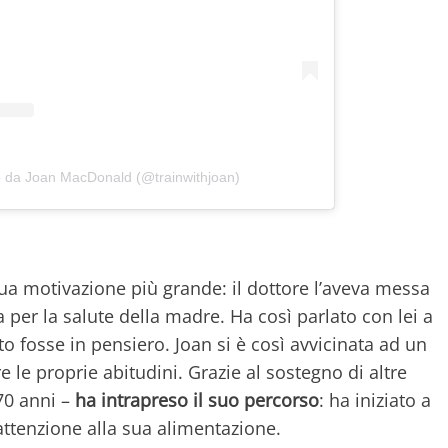
o da Joan MacDonald (@trainwithjoan)
la sua motivazione più grande: il dottore l’aveva messa
a per la salute della madre. Ha così parlato con lei a
o fosse in pensiero. Joan si è così avvicinata ad un
le proprie abitudini. Grazie al sostegno di altre
 70 anni –
ha intrapreso il suo percorso
: ha iniziato a
attenzione alla sua alimentazione.