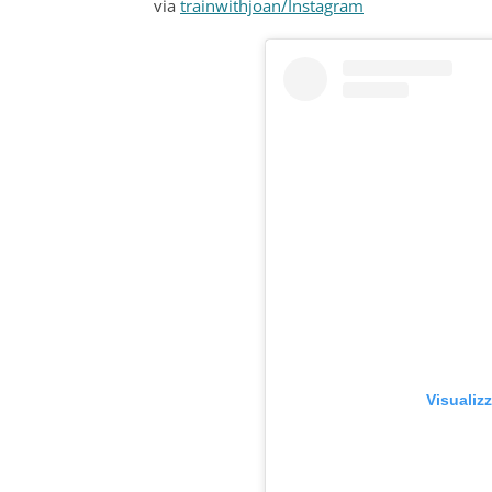
via
trainwithjoan/Instagram
Visualiz