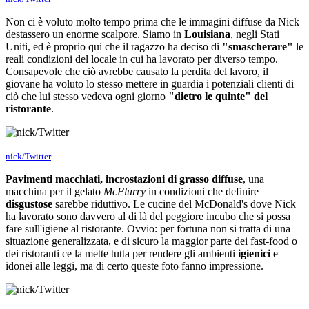
Non ci è voluto molto tempo prima che le immagini diffuse da Nick
destassero un enorme scalpore. Siamo in
Louisiana
, negli Stati
Uniti, ed è proprio qui che il ragazzo ha deciso di
"smascherare"
le
reali condizioni del locale in cui ha lavorato per diverso tempo.
Consapevole che ciò avrebbe causato la perdita del lavoro, il
giovane ha voluto lo stesso mettere in guardia i potenziali clienti di
ciò che lui stesso vedeva ogni giorno
"dietro le quinte" del
ristorante
.
nick/Twitter
Pavimenti macchiati, incrostazioni di grasso diffuse
, una
macchina per il gelato
McFlurry
in condizioni che definire
disgustose
sarebbe riduttivo. Le cucine del McDonald's dove Nick
ha lavorato sono davvero al di là del peggiore incubo che si possa
fare sull'igiene al ristorante. Ovvio: per fortuna non si tratta di una
situazione generalizzata, e di sicuro la maggior parte dei fast-food o
dei ristoranti ce la mette tutta per rendere gli ambienti
igienici
e
idonei alle leggi, ma di certo queste foto fanno impressione.