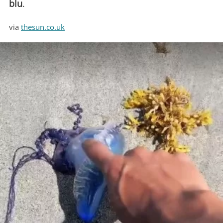
blu
.
via
thesun.co.uk