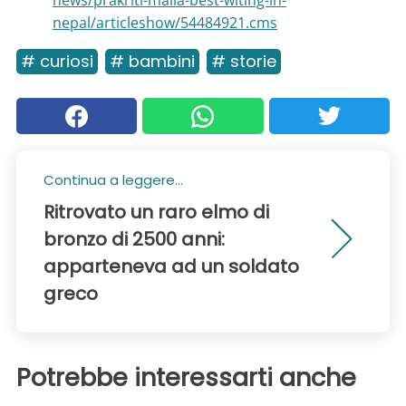
news/prakriti-malla-best-witing-in-
nepal/articleshow/54484921.cms
# curiosi
# bambini
# storie
Continua a leggere...
Ritrovato un raro elmo di
bronzo di 2500 anni:
apparteneva ad un soldato
greco
Potrebbe interessarti anche