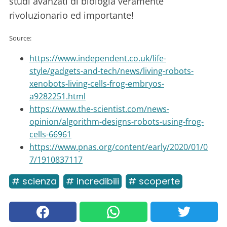
studi avanzati di biologia veramente
rivoluzionario ed importante!
Source:
https://www.independent.co.uk/life-
style/gadgets-and-tech/news/living-robots-
xenobots-living-cells-frog-embryos-
a9282251.html
https://www.the-scientist.com/news-
opinion/algorithm-designs-robots-using-frog-
cells-66961
https://www.pnas.org/content/early/2020/01/0
7/1910837117
# scienza
# incredibili
# scoperte