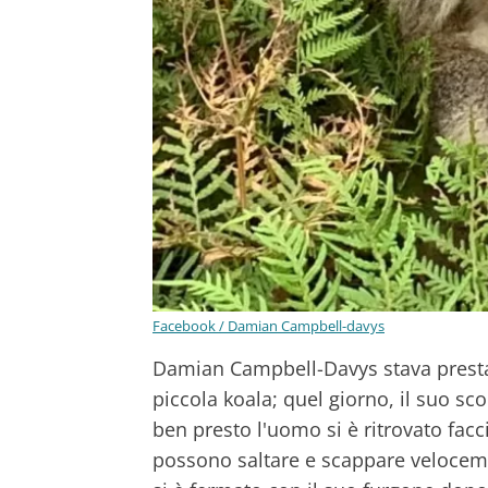
Facebook / Damian Campbell-davys
Damian Campbell-Davys stava prestand
piccola koala; quel giorno, il suo sc
ben presto l'uomo si è ritrovato facci
possono saltare e scappare velocem