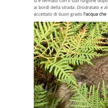
si è fermato con il suo furgone dopo a
ai bordi della strada. Disidratato e al
accettato di buon grado
l'acqua che 