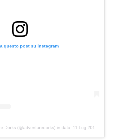
za questo post su Instagram
ure Dorks (@adventuredorks)
in data:
11 Lug 2015 alle ore 10:49 PDT