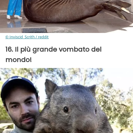
© Inviscid_Scrith / reddit
16. Il più grande vombato del
mondo!