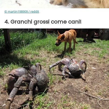
© martin198909 / reddit
4. Granchi grossi come cani!