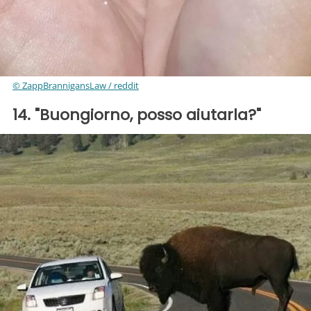
© ZappBrannigansLaw / reddit
14. "Buongiorno, posso aiutarla?"