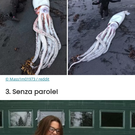
© Mass1m01973 / reddit
3. Senza parole!