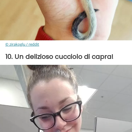
© zirakoglu / reddit
10. Un delizioso cucciolo di capra!