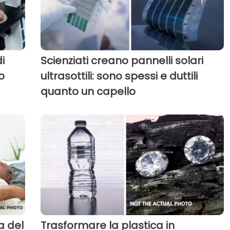
i
Scienziati creano pannelli solari
o
ultrasottili: sono spessi e duttili
quanto un capello
a del
Trasformare la plastica in