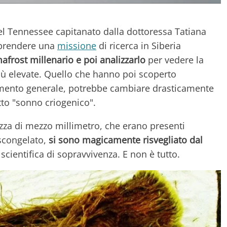
 del Tennessee capitanato dalla dottoressa Tatiana
aprendere una
missione
di ricerca in Siberia
afrost millenario e poi analizzarlo
per vedere la
iù elevate. Quello che hanno poi scoperto
timento generale, potrebbe cambiare drasticamente
tto "sonno criogenico".
zza di mezzo millimetro, che erano presenti
scongelato,
si sono magicamente risvegliato dal
scientifica di sopravvivenza. E non è tutto.