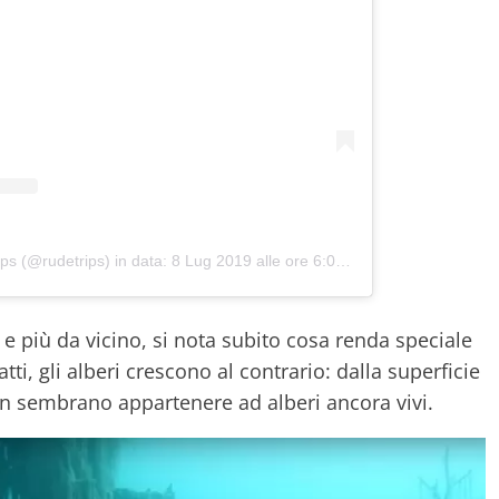
ips (@rudetrips)
in data:
8 Lug 2019 alle ore 6:07 PDT
e più da vicino, si nota subito cosa renda speciale
tti, gli alberi crescono al contrario: dalla superficie
on sembrano appartenere ad alberi ancora vivi.