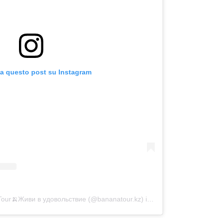
za questo post su Instagram
Tour🍌Живи в удовольствие (@bananatour.kz)
in data:
2 Giu 2019 all