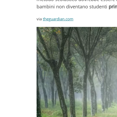
bambini non diventano studenti
pri
via
theguardian.com