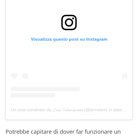
Visualizza questo post su Instagram
Un post condiviso da 𝓙𝓮𝓼𝓼 𝓥𝓪𝓵𝓮𝓷𝔃𝓾𝓮𝓵𝓪 (@jerrolani)
in data:
Lug 11
Potrebbe capitare di dover far funzionare un