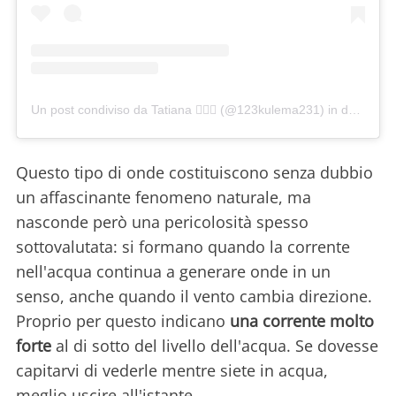
Un post condiviso da Tatiana 🙋🏼‍♀️ (@123kulema231)
in data:
Mag
Questo tipo di onde costituiscono senza dubbio
un affascinante fenomeno naturale, ma
nasconde però una pericolosità spesso
sottovalutata: si formano quando la corrente
nell'acqua continua a generare onde in un
senso, anche quando il vento cambia direzione.
Proprio per questo indicano
una corrente molto
forte
al di sotto del livello dell'acqua. Se dovesse
capitarvi di vederle mentre siete in acqua,
meglio uscire all'istante.