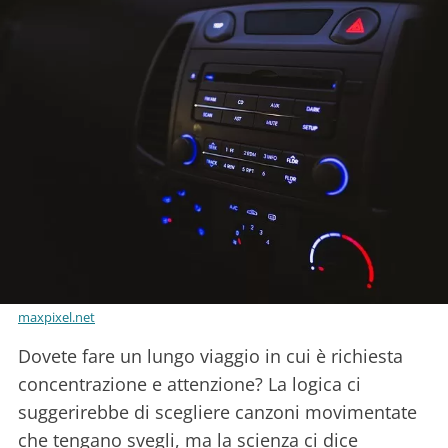
maxpixel.net
Dovete fare un lungo viaggio in cui è richiesta
concentrazione e attenzione? La logica ci
suggerirebbe di scegliere canzoni movimentate
che tengano svegli, ma la scienza ci dice