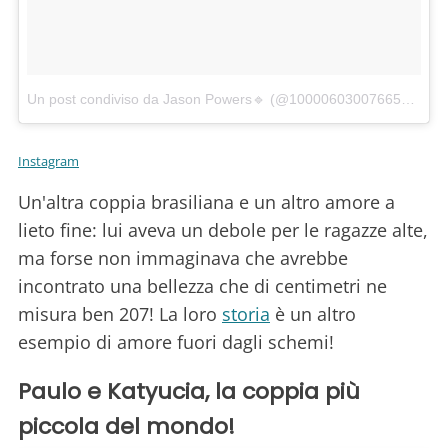
Un post condiviso da Jason Powers🔹 (@100006030076655jp2)
in
Instagram
Un'altra coppia brasiliana e un altro amore a
lieto fine: lui aveva un debole per le ragazze alte,
ma forse non immaginava che avrebbe
incontrato una bellezza che di centimetri ne
misura ben 207! La loro
storia
è un altro
esempio di amore fuori dagli schemi!
Paulo e Katyucia​​​​​​​, la coppia più
piccola del mondo!