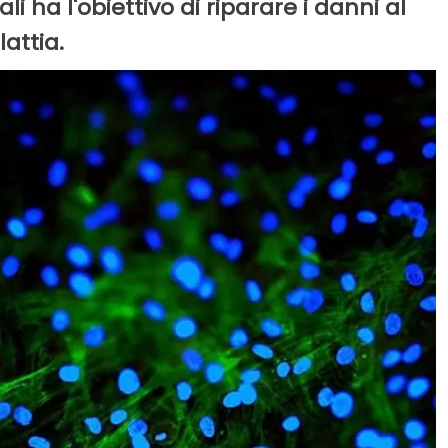
li ha l'obiettivo di riparare i danni al
attia.