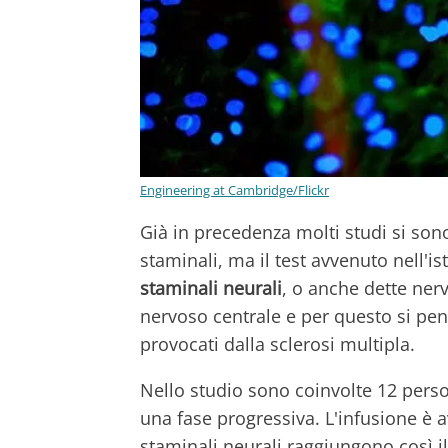
Engineering at Cambridge/Flickr
Già in precedenza molti studi si sono i
staminali, ma il test avvenuto nell'is
staminali neurali
, o anche dette ner
nervoso centrale e per questo si p
provocati dalla sclerosi multipla.
Nello studio sono coinvolte 12 perso
una fase progressiva. L'infusione è 
staminali neurali raggiungono così il