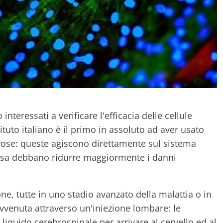
nteressati a verificare l'efficacia delle cellule
tituto italiano è il primo in assoluto ad aver usato
vose: queste agiscono direttamente sul sistema
ensa debbano ridurre maggiormente i danni
ne, tutte in uno stadio avanzato della malattia o in
avvenuta attraverso un'iniezione lombare: le
 liquido cerebrospinale per arrivare al cervello ed al