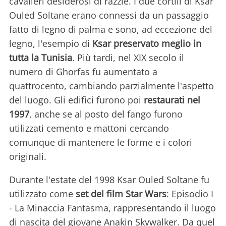
cavalieri desiderosi di razzie. I due cortili di Ksar
Ouled Soltane erano connessi da un passaggio
fatto di legno di palma e sono, ad eccezione del
legno, l'esempio di
Ksar preservato meglio in
tutta la Tunisia
. Più tardi, nel XIX secolo il
numero di Ghorfas fu aumentato a
quattrocento, cambiando parzialmente l'aspetto
del luogo. Gli edifici furono poi
restaurati nel
1997
, anche se al posto del fango furono
utilizzati cemento e mattoni cercando
comunque di mantenere le forme e i colori
originali.
Durante l'estate del 1998 Ksar Ouled Soltane fu
utilizzato come
set del film Star Wars
: Episodio I
- La Minaccia Fantasma, rappresentando il luogo
di nascita del giovane Anakin Skywalker. Da quel