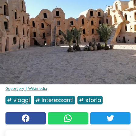
Ggeorgery | Wikimedia
# viaggi
# interessanti
# storia