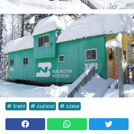
# treni
# curiosi
# case