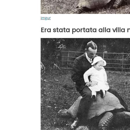
imgur
Era stata portata alla villa