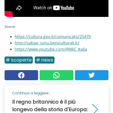
Source:
https://cultura.gov.it/comunicato/25470
http://sabap_ssnu.beniculturali.it/
https://www.youtube.com/@MiC_Italia
# scoperte
# news
Continua a leggere...
Il regno britannico è il più
longevo della storia d'Europa: