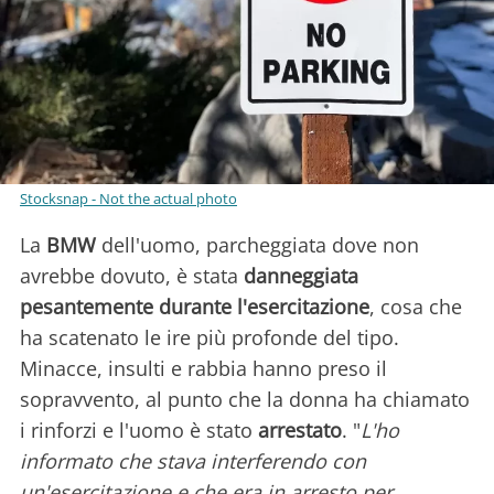
Stocksnap - Not the actual photo
La
BMW
dell'uomo, parcheggiata dove non
avrebbe dovuto, è stata
danneggiata
pesantemente durante l'esercitazione
, cosa che
ha scatenato le ire più profonde del tipo.
Minacce, insulti e rabbia hanno preso il
sopravvento, al punto che la donna ha chiamato
i rinforzi e l'uomo è stato
arrestato
. "
L'ho
informato che stava interferendo con
un'esercitazione e che era in arresto per