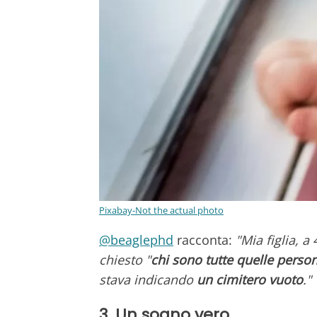
Pixabay-Not the actual photo
@beaglephd
racconta:
"Mia figlia, a
chiesto "
chi sono tutte quelle perso
stava indicando
un cimitero vuoto
."
3. Un sogno vero