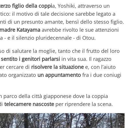
terzo figlio della coppi
a, Yoshiki, attraverso un
tico: il motivo di tale decisione sarebbe legato a
nti di un presunto amante, bensì dello stesso figlio.
madre Katayama
avrebbe rivolto le sue attenzioni
 - e il silenzio pluridecennale - di Otou.
i salutare la moglie, tanto che il frutto del loro
sentito i genitori parlarsi
in vita sua. Il ragazzo
er cercare di
risolvere la situazione
e, con l’aiuto
ato organizzato
un appuntamento
fra i due coniugi
un parco della città giapponese dove la coppia
di
telecamere nascoste
per riprendere la scena.