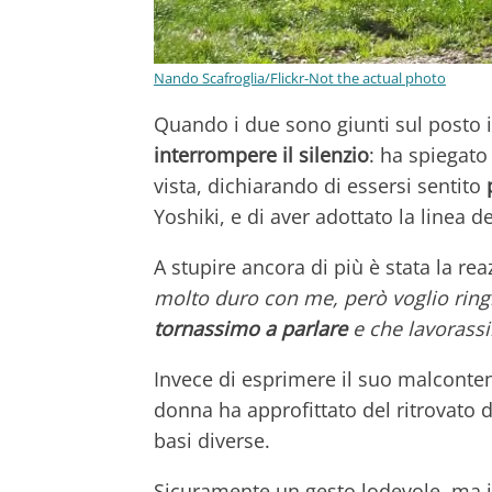
Nando Scafroglia/Flickr-Not the actual photo
Quando i due sono giunti sul posto i
interrompere il silenzio
: ha spiegato
vista, dichiarando di essersi sentito
Yoshiki, e di aver adottato la linea de
A stupire ancora di più è stata la re
molto duro con me, però voglio ringra
tornassimo a parlare
e che lavorassi
Invece di esprimere il suo malconten
donna ha approfittato del ritrovato 
basi diverse.
Sicuramente un gesto lodevole, ma i