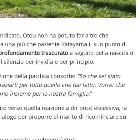
ndicato, Otou non ha potuto far altro che
 a una più che paziente Katayama il suo punto di
profondamente trascurato
a seguito della nascita di
l silenzio per invidia e per principio.
azione della pacifica consorte:
"So che sei stato
ziarti per tutto quello che hai fatto. Vorrei che
mo insieme per la nostra famiglia.
”
to verso quella reazione a dir poco eccessiva, la
dialogo per proporre al marito di ricominciare su
n quante lo avrebbero fatto?