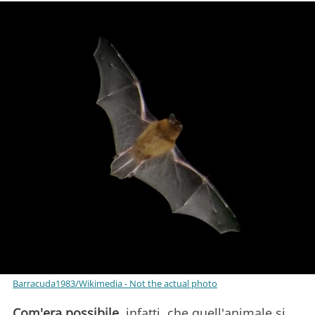
Barracuda1983/Wikimedia - Not the actual photo
Com'era possibile
, infatti, che quell'animale si