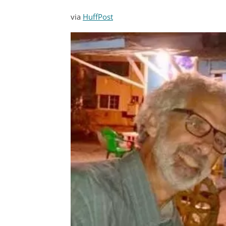
via
HuffPost