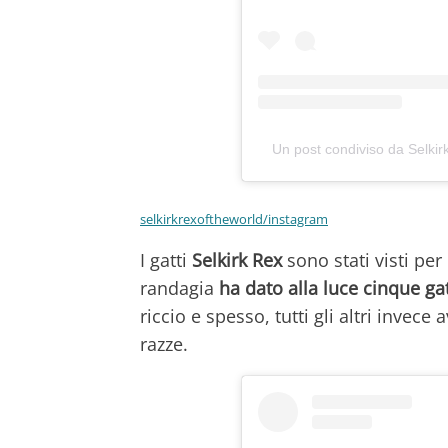
Un post condiviso da Selkir
selkirkrexoftheworld/instagram
I gatti
Selkirk Rex
sono stati visti per
randagia
ha dato alla luce cinque gat
riccio e spesso, tutti gli altri invece 
razze.