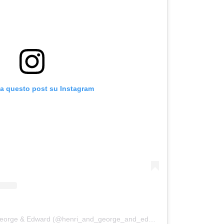
za questo post su Instagram
Un post condiviso da Henri, George & Edward (@henri_and_george_and_edward)