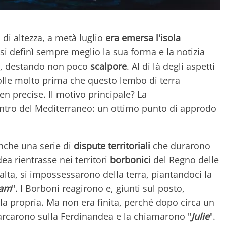
 di altezza, a metà luglio
era emersa l'isola
 si definì sempre meglio la sua forma e la notizia
re, destando non poco
scalpore
. Al di là degli aspetti
 volle molto prima che questo lembo di terra
n precise. Il motivo principale? La
centro del Mediterraneo: un ottimo punto di approdo
anche una serie di
dispute territoriali
che durarono
ea rientrasse nei territori
borbonici
del Regno delle
Malta, si impossessarono della terra, piantandoci la
ham
". I Borboni reagirono e, giunti sul posto,
 la propria. Ma non era finita, perché dopo circa un
arcarono sulla Ferdinandea e la chiamarono "
Julie
".