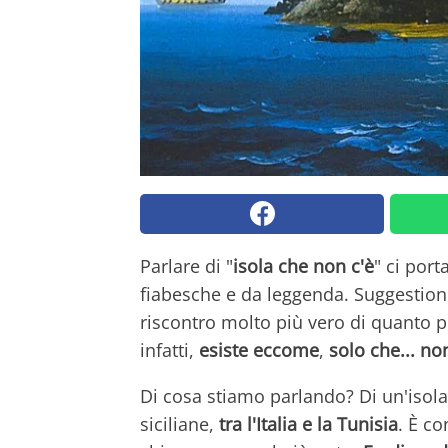
Parlare di "
isola che non c'è
" ci por
fiabesche e da leggenda. Suggestion
riscontro molto più vero di quanto p
infatti,
esiste eccome
,
solo che...
non
Di cosa stiamo parlando? Di un'isola
siciliane,
tra l'Italia e la Tunisia
. È c