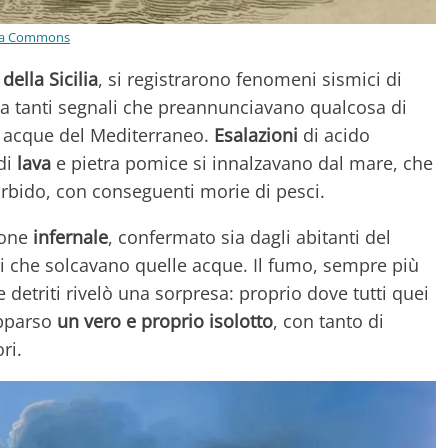
dia Commons
della Sicilia
, si registrarono fenomeni sismici di
da tanti segnali che preannunciavano qualcosa di
e acque del Mediterraneo.
Esalazioni
di acido
 di
lava
e pietra pomice si innalzavano dal mare, che
rbido, con conseguenti morie di pesci.
rone
infernale
, confermato sia dagli abitanti del
i che solcavano quelle acque. Il fumo, sempre più
 detriti rivelò una sorpresa: proprio dove tutti quei
apparso
un vero e proprio isolotto
, con tanto di
ri.