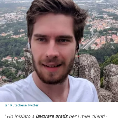
Jan Kutschera/Twitter
"
Ho iniziato a
lavorare gratis
per i miei clienti
-