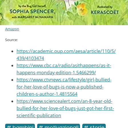
Amazon
Source:
https://academic.oup.com/aesa/article/110/5/
439/4103474
https://www.cbc.ca/radio/asithappens/as-it-
happens-monday-edition-1.5466299/
https://www.ctvnews.ca/lifestyle/girl-bullied-
for-her-love-of-bugs-is-now-a-published-
children-s-author-1.4815564
https://www.sciencealert.com/an-8-year-old-
bullied-for-her-love-of-bugs-just-got-her-first-
scientific-publication
# bambini
# motivazionali
# storie