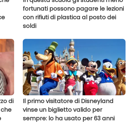
rché
In questa scuola gli studenti meno
fortunati possono pagare le lezioni
ce
con rifiuti di plastica al posto dei
soldi
zo di
Il primo visitatore di Disneyland
 che
vinse un biglietto valido per
e
sempre: lo ha usato per 63 anni