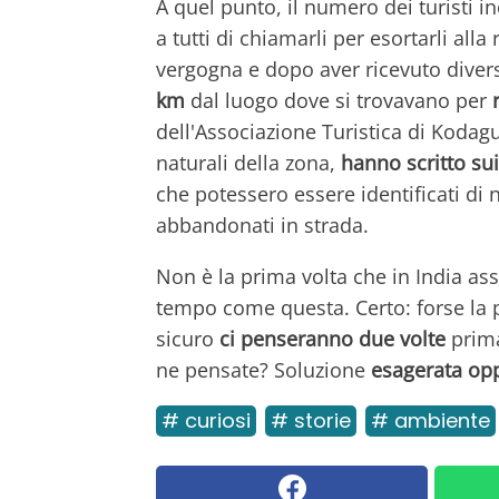
A quel punto, il numero dei turisti inc
a tutti di chiamarli per esortarli alla 
vergogna e dopo aver ricevuto diver
km
dal luogo dove si trovavano per
dell'Associazione Turistica di Kodagu
naturali della zona,
hanno scritto sui
che potessero essere identificati di 
abbandonati in strada.
Non è la prima volta che in India ass
tempo come questa. Certo: forse la pr
sicuro
ci penseranno due volte
prima
ne pensate? Soluzione
esagerata opp
# curiosi
# storie
# ambiente