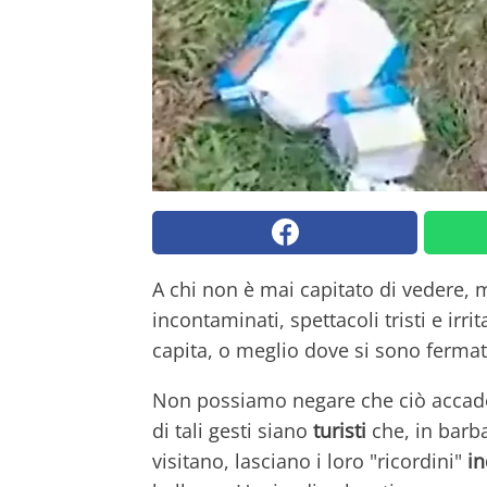
A chi non è mai capitato di vedere, 
incontaminati, spettacoli tristi e irr
capita, o meglio dove si sono ferma
Non possiamo negare che ciò accade 
di tali gesti siano
turisti
che, in barba
visitano, lasciano i loro "ricordini"
i