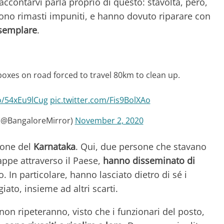
accontarvi parla proprio di questo: stavolta, però,
 sono rimasti impuniti, e hanno dovuto riparare con
esemplare
.
oxes on road forced to travel 80km to clean up.
co/54xEu9lCug
pic.twitter.com/Fis9BolXAo
(@BangaloreMirror)
November 2, 2020
gione del
Karnataka
. Qui, due persone che stavano
appe attraverso il Paese,
hanno disseminato di
 In particolare, hanno lasciato dietro di sé i
to, insieme ad altri scarti.
 non ripeteranno, visto che i funzionari del posto,