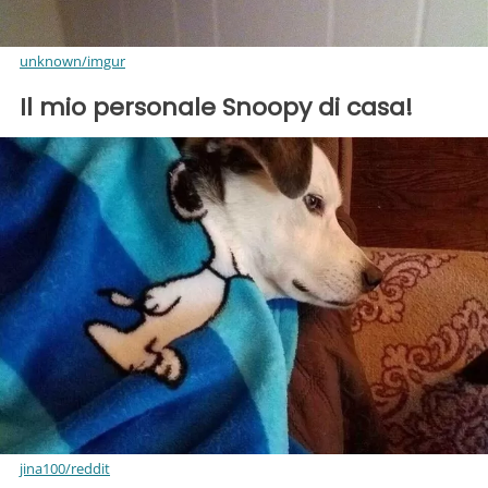
unknown/imgur
Il mio personale Snoopy di casa!
jina100/reddit