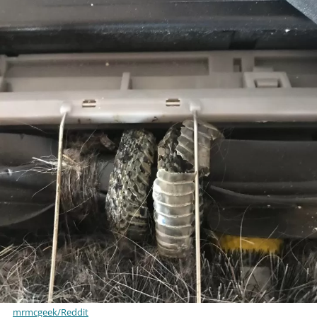
mrmcgeek/Reddit