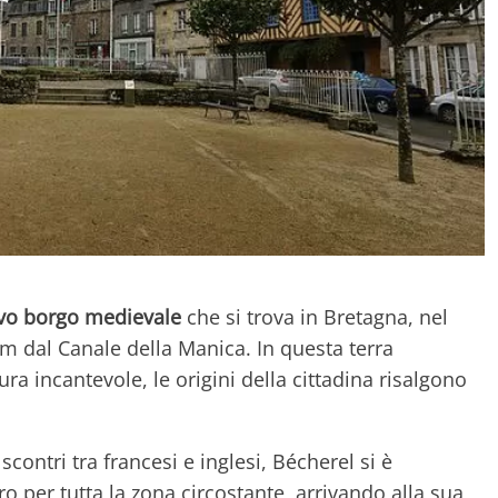
ivo borgo medievale
che si trova in Bretagna, nel
km dal Canale della Manica. In questa terra
tura incantevole, le origini della cittadina risalgono
 scontri tra francesi e inglesi, Bécherel si è
 per tutta la zona circostante, arrivando alla sua